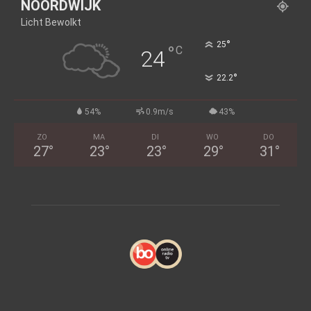
NOORDWIJK
Licht Bewolkt
°
25
°
C
24
°
22.2
54%
0.9m/s
43%
ZO
MA
DI
WO
DO
27
°
23
°
23
°
29
°
31
°