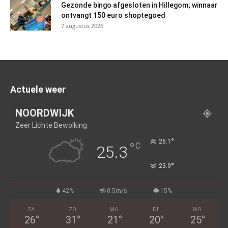
Gezonde bingo afgesloten in Hillegom; winnaar
ontvangt 150 euro shoptegoed
7 augustus 2026
Actuele weer
NOORDWIJK
Zeer Lichte Bewolking
°
26.1
°
C
25.3
°
23.9
42%
0.5m/s
15%
ZA
ZO
MA
DI
WO
26
°
31
°
21
°
20
°
25
°