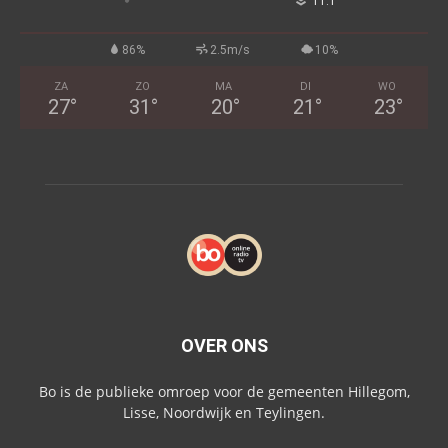
°
11.1
86%
2.5m/s
10%
ZA
ZO
MA
DI
WO
27
°
31
°
20
°
21
°
23
°
OVER ONS
Bo is de publieke omroep voor de gemeenten Hillegom,
Lisse, Noordwijk en Teylingen.