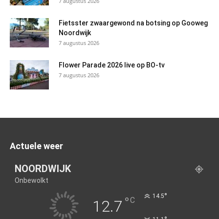
7 augustus 2026
Fietsster zwaargewond na botsing op Gooweg
Noordwijk
7 augustus 2026
Flower Parade 2026 live op BO-tv
7 augustus 2026
Actuele weer
NOORDWIJK
Onbewolkt
°
14.5
°
C
12.7