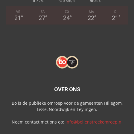
52%
0.5m/s
30%
VR
ZA
ZO
MA
DI
21
°
27
°
24
°
22
°
21
°
OVER ONS
Bo is de publieke omroep voor de gemeenten Hillegom,
Lisse, Noordwijk en Teylingen.
Neem contact met ons op:
info@bollenstreekomroep.nl