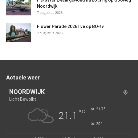
Fietsster zwaargewond na botsing op Gooweg
Noordwijk
7 augustus 2026
Flower Parade 2026 live op BO-tv
7 augustus 2026
Actuele weer
NOORDWIJK
Licht Bewolkt
°
21.7
°
C
21.1
°
20