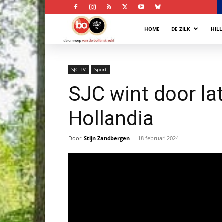
Bollenstreek
HOME
DE ZILK
HIL
Omroep
SJC TV
Sport
SJC wint door la
Hollandia
Door
Stijn Zandbergen
-
18 februari 2024