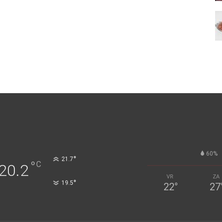
60%
°
21.7
°
C
20.2
VR
ZA
°
19.5
22
°
27