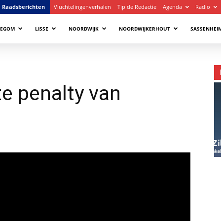
Raadsberichten
Vluchtelingenverhalen
Tip de Redactie
Agenda
Radio
LEGOM
LISSE
NOORDWIJK
NOORDWIJKERHOUT
SASSENHEI
te penalty van