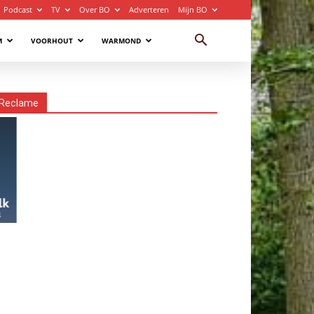
Podcast
TV
Over BO
Adverteren
Mijn BO
M
VOORHOUT
WARMOND
Reclame