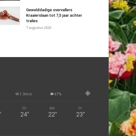
Gewelddadige overvallers
Kraaierslaan tot 7,5 jaar achter
tralies
7 augustus 2026
1.3m/s
67%
ZO
MA
DI
°
24
°
22
°
23
°