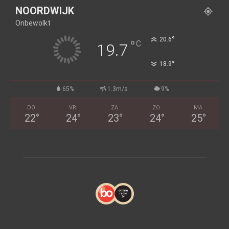
NOORDWIJK
Onbewolkt
°
20.6
°
C
19.7
°
18.9
65%
1.3m/s
9%
DO
VR
ZA
ZO
MA
22
°
24
°
23
°
24
°
25
°