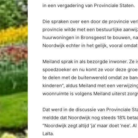
in een vergadering van Provinciale Staten.
Die spraken over een door de provincie ve
provincie wilde met een bestuurlijke aanw
huurwoningen in Bronsgeest te bouwen, name
Noordwijk echter in het gelijk, vooral omdat
Meiland sprak in als bezorgde inwoner. Ze is 
spoedzoeker en nu komt ze voor deze groep
te delen met de buitenwereld omdat ze ban
kinderen”, aldus Meiland met een verwijzing
woonruimte is volgens Meiland uiterst zor
Dat werd in de discussie van Provinciale St
meldde dat Noordwijk nog steeds 18% betaa
“Noordwijk zegt altijd ‘ja’ maar doet ‘nee’. 
Lalta.