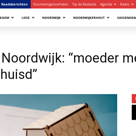
Raadsberichten
Vluchtelingenverhalen
Tip de Redactie
Agenda
Radio
LEGOM
LISSE
NOORDWIJK
NOORDWIJKERHOUT
SASSENHEI
Noordwijk: “moeder me
rhuisd”