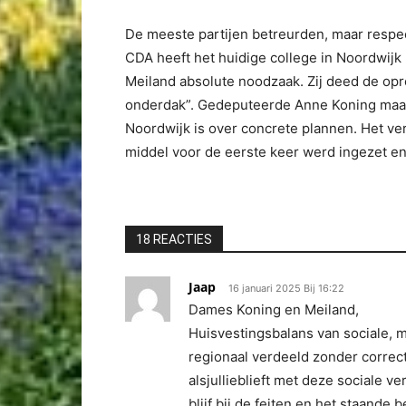
De meeste partijen betreurden, maar respec
CDA heeft het huidige college in Noordwijk
Meiland absolute noodzaak. Zij deed de opro
onderdak”. Gedeputeerde Anne Koning maakt
Noordwijk is over concrete plannen. Het ver
middel voor de eerste keer werd ingezet en
18 REACTIES
Jaap
16 januari 2025 Bij 16:22
Dames Koning en Meiland,
Huisvestingsbalans van sociale, 
regionaal verdeeld zonder correct
alsjullieblieft met deze sociale v
blijf bij de feiten en het staande b