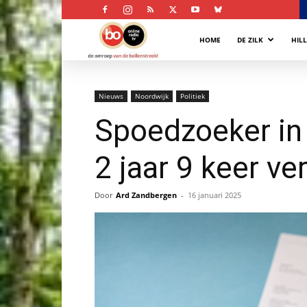
Bollenstreek
HOME
DE ZILK
HIL
Omroep
Nieuws
Noordwijk
Politiek
Spoedzoeker in 
2 jaar 9 keer ve
Door
Ard Zandbergen
-
16 januari 2025