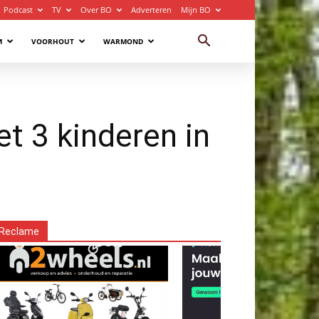
Podcast
TV
Over BO
Adverteren
Mijn BO
M
VOORHOUT
WARMOND
t 3 kinderen in
Reclame