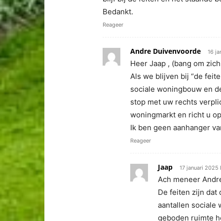
Bedankt.
Reageer
Andre Duivenvoorde
16 ja
Heer Jaap , (bang om zic
Als we blijven bij “de feit
sociale woningbouw en de
stop met uw rechts verpli
woningmarkt en richt u op
Ik ben geen aanhanger van
Reageer
Jaap
17 januari 2025 
Ach meneer Andr
De feiten zijn da
aantallen sociale
geboden ruimte he