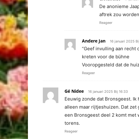
De anonieme Jaap 
aftrek zou worden
Reageer
Andere Jan
16 januari 2025 Bi
“Geef invulling aan recht
kreten voor de bühne
Vooropgesteld dat de hui
Reageer
Gé Nidee
16 januari 2025 Bij 16:33
Eeuwig zonde dat Bronsgeest. Ik 
alleen maar rijtjeshuizen. Dat ze
een Bronsgeest deel 2 komt met w
torens.
Reageer