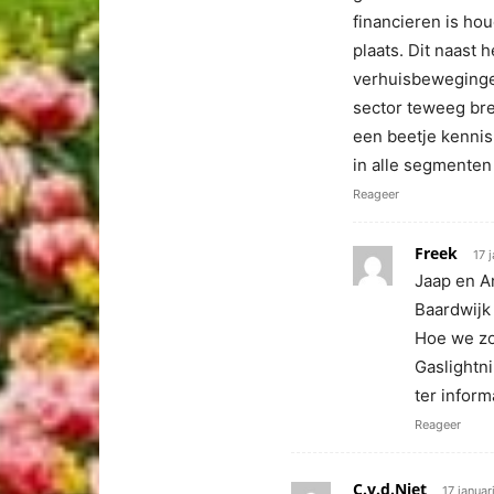
financieren is hou
plaats. Dit naast 
verhuisbeweginge
sector teweeg bre
een beetje kenni
in alle segmenten
Reageer
Freek
17 
Jaap en A
Baardwijk
Hoe we zo
Gaslightn
ter inform
Reageer
C.v.d.Niet
17 januar