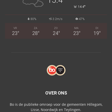
15.4
°
14.4
80%
3.2m/s
47%
VR
ZA
ZO
MA
DI
23
°
28
°
24
°
23
°
19
°
OVER ONS
Bo is de publieke omroep voor de gemeenten Hillegom,
Lisse, Noordwijk en Teylingen.