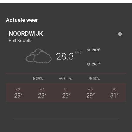
Actuele weer
NOORDWIJK
Half Bewolkt
°
28.9
°
C
28.3
°
26.7
29%
3m/s
53%
ZO
MA
DI
WO
DO
29
°
23
°
23
°
29
°
31
°