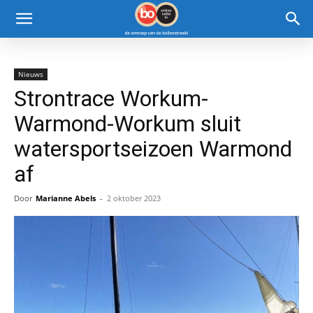
Nieuws
Strontrace Workum-
Warmond-Workum sluit
watersportseizoen Warmond
af
Door
Marianne Abels
-
2 oktober 2023