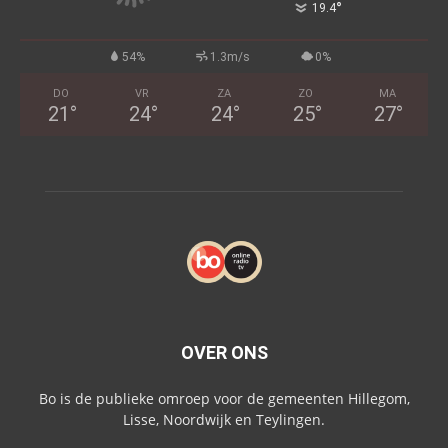
°
19.4
54%
1.3m/s
0%
DO
VR
ZA
ZO
MA
21
°
24
°
24
°
25
°
27
°
OVER ONS
Bo is de publieke omroep voor de gemeenten Hillegom,
Lisse, Noordwijk en Teylingen.