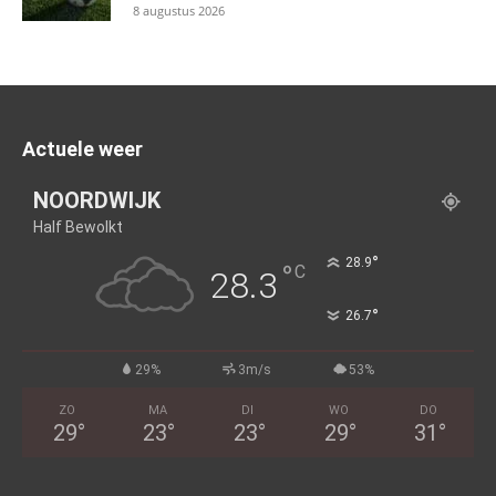
8 augustus 2026
Actuele weer
NOORDWIJK
Half Bewolkt
°
28.9
°
C
28.3
°
26.7
29%
3m/s
53%
ZO
MA
DI
WO
DO
29
°
23
°
23
°
29
°
31
°