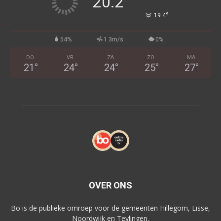
20.2
°
19.4
54%
1.3m/s
0%
DO
VR
ZA
ZO
MA
21
°
24
°
24
°
25
°
27
°
OVER ONS
Bo is de publieke omroep voor de gemeenten Hillegom, Lisse,
Noordwijk en Teylingen.