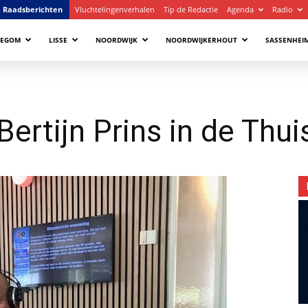
Raadsberichten
Vluchtelingenverhalen
Tip de Redactie
Agenda
Radio
LEGOM
LISSE
NOORDWIJK
NOORDWIJKERHOUT
SASSENHEI
Bertijn Prins in de Thu