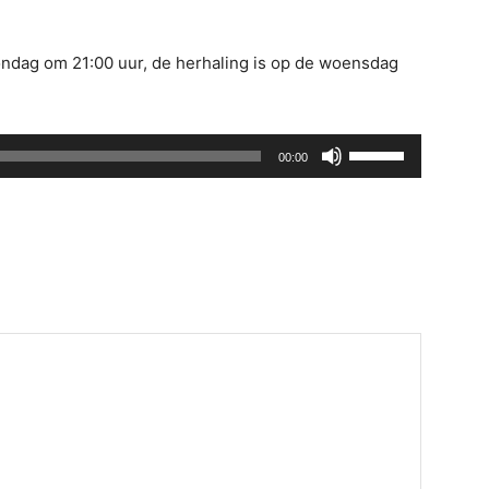
ndag om 21:00 uur, de herhaling is op de woensdag
Gebruik
00:00
Omhoog/Omlaag
pijltoetsen
om
het
volume
te
verhogen
of
te
verlagen.