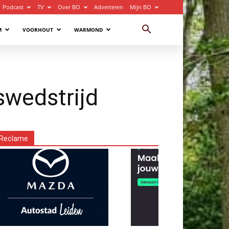
Podcast
TV
Over BO
Adverteren
Mijn BO
M
VOORHOUT
WARMOND
iswedstrijd
Reclame