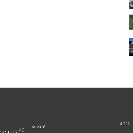
72%
°
23.3
°
C