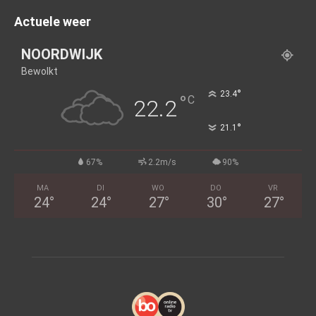
Actuele weer
NOORDWIJK
Bewolkt
°
23.4
°
C
22.2
°
21.1
67%
2.2m/s
90%
MA
DI
WO
DO
VR
24
°
24
°
27
°
30
°
27
°