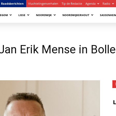
Raadsberichten
Vluchtelingenverhalen
Tip de Redactie
Agenda
Radio
LEGOM
LISSE
NOORDWIJK
NOORDWIJKERHOUT
SASSENHEI
 Jan Erik Mense in Boll