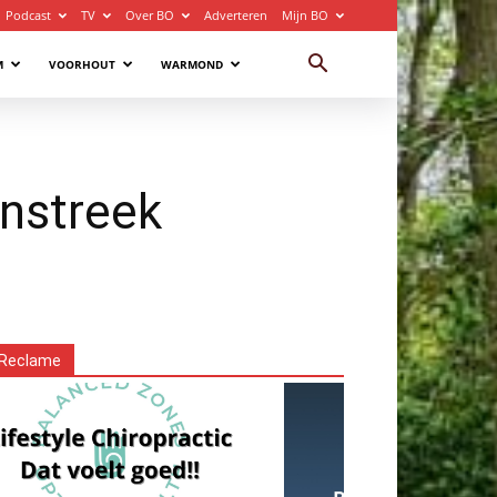
Podcast
TV
Over BO
Adverteren
Mijn BO
M
VOORHOUT
WARMOND
enstreek
Reclame