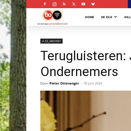
Bollenstreek
HOME
DE ZILK
HIL
Omroep
4 ZZ_ARCHIEF
Terugluisteren:
Ondernemers
Door
Pieter Ottevanger
-
30 juni 2024