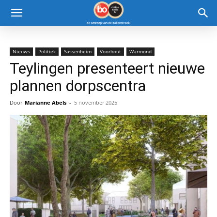
Nieuws
Politiek
Sassenheim
Voorhout
Warmond
Teylingen presenteert nieuwe
plannen dorpscentra
Door
Marianne Abels
-
5 november 2025