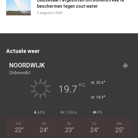
Leidsevaart afgesloten om Bollenstreek te
beschermen tegen zout water
5 augustus 2026
Actuele weer
NOORDWIJK
Onbewolkt
°
20.6
°
C
19.7
°
18.9
65%
1.3m/s
9%
DO
VR
ZA
ZO
MA
22
°
24
°
23
°
24
°
25
°