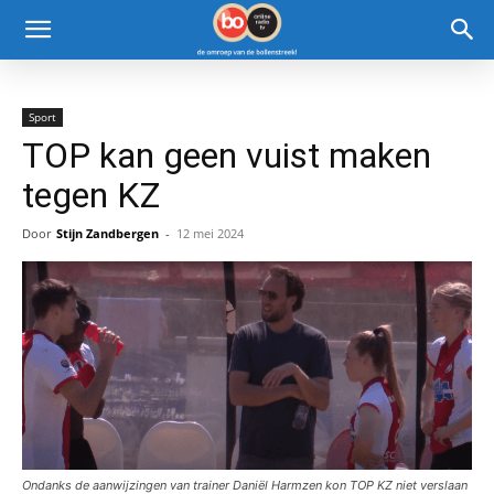
Sport
TOP kan geen vuist maken
tegen KZ
Door
Stijn Zandbergen
-
12 mei 2024
Ondanks de aanwijzingen van trainer Daniël Harmzen kon TOP KZ niet verslaan