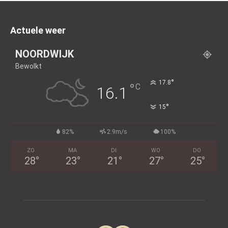
Actuele weer
NOORDWIJK
Bewolkt
°
17.8
°
C
16.1
°
15
82%
2.9m/s
100%
ZO
MA
DI
WO
DO
28
°
23
°
21
°
27
°
25
°