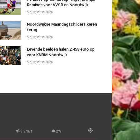
Remises voor VVSB en Noordwijk
5 augustus 2026
Noordwijkse Maandagschilders keren
terug
5 augustus 2026
Levende beelden halen 2.458 euro op
voor KNRM Noordwijk
5 augustus 2026
8.2m/s
2%