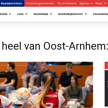
Raadsberichten
Vluchtelingenverhalen
Tip de Redactie
Agenda
Radio
LEGOM
LISSE
NOORDWIJK
NOORDWIJKERHOUT
SASSENHEI
 heel van Oost-Arnhem: