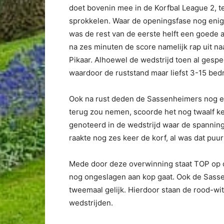
doet bovenin mee in de Korfbal League 2, te
sprokkelen. Waar de openingsfase nog enigs
was de rest van de eerste helft een goede 
na zes minuten de score namelijk rap uit naa
Pikaar. Alhoewel de wedstrijd toen al gespe
waardoor de ruststand maar liefst 3-15 bed
Ook na rust deden de Sassenheimers nog ee
terug zou nemen, scoorde het nog twaalf ke
genoteerd in de wedstrijd waar de spannin
raakte nog zes keer de korf, al was dat puur
Mede door deze overwinning staat TOP op d
nog ongeslagen aan kop gaat. Ook de Sasse
tweemaal gelijk. Hierdoor staan de rood-w
wedstrijden.