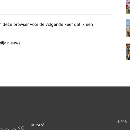
n deze browser voor de volgende keer dat ik een
elijk nieuws
59%
°
24.5
°
C