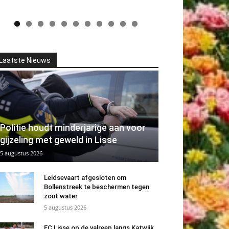
Laatste Nieuws
Politie houdt minderjarige aan voor
gijzeling met geweld in Lisse
5 augustus 2026
Leidsevaart afgesloten om
Bollenstreek te beschermen tegen
zout water
5 augustus 2026
FC Lisse op de valreep langs Katwijk.