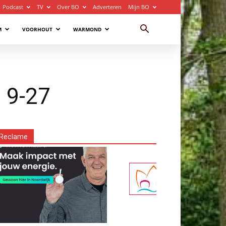
Podcast
TV
Over BO
Adverteren
Mijn BO
M
VOORHOUT
WARMOND
 9-27
Reclame