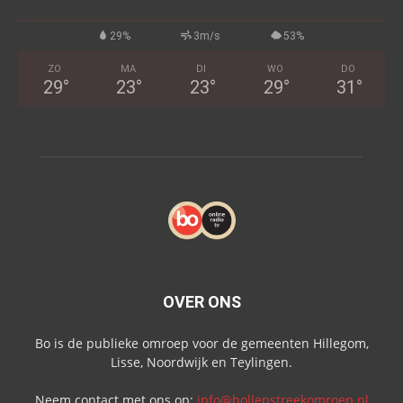
29%
3m/s
53%
ZO
MA
DI
WO
DO
29
°
23
°
23
°
29
°
31
°
OVER ONS
Bo is de publieke omroep voor de gemeenten Hillegom,
Lisse, Noordwijk en Teylingen.
Neem contact met ons op:
info@bollenstreekomroep.nl