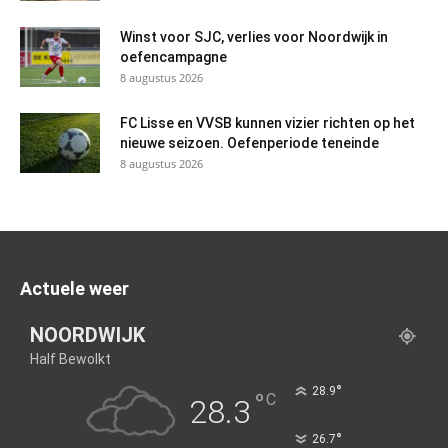
Winst voor SJC, verlies voor Noordwijk in
oefencampagne
8 augustus 2026
FC Lisse en VVSB kunnen vizier richten op het
nieuwe seizoen. Oefenperiode teneinde
8 augustus 2026
Actuele weer
NOORDWIJK
Half Bewolkt
°
28.9
°
C
28.3
°
26.7