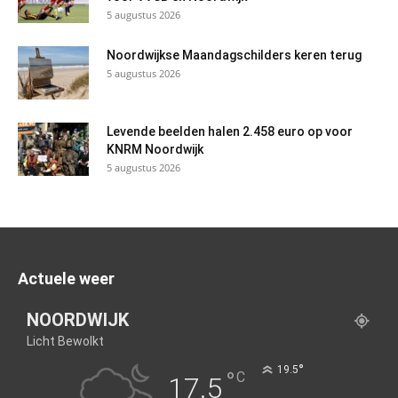
5 augustus 2026
Noordwijkse Maandagschilders keren terug
5 augustus 2026
Levende beelden halen 2.458 euro op voor
KNRM Noordwijk
5 augustus 2026
Actuele weer
NOORDWIJK
Licht Bewolkt
°
19.5
°
C
17.5