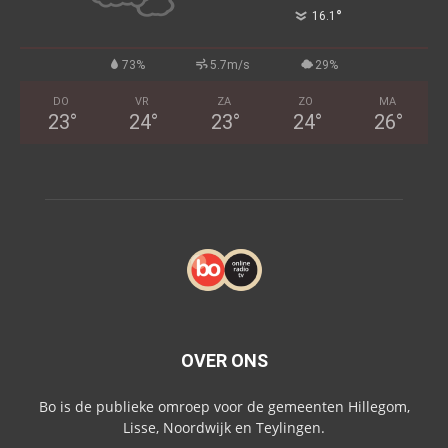
°
16.1
73%
5.7m/s
29%
DO
VR
ZA
ZO
MA
23
°
24
°
23
°
24
°
26
°
OVER ONS
Bo is de publieke omroep voor de gemeenten Hillegom,
Lisse, Noordwijk en Teylingen.