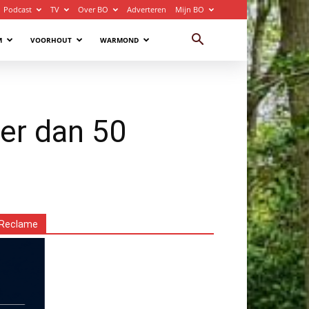
Podcast
TV
Over BO
Adverteren
Mijn BO
M
VOORHOUT
WARMOND
er dan 50
Reclame