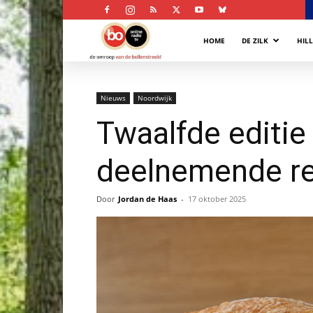
Bollenstreek
HOME
DE ZILK
HIL
Omroep
Nieuws
Noordwijk
Twaalfde editie
deelnemende re
Door
Jordan de Haas
-
17 oktober 2025