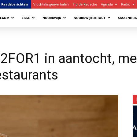
Raadsberichten
Vluchtelingenverhalen
Tip de Redactie
Agenda
Radio
LEGOM
LISSE
NOORDWIJK
NOORDWIJKERHOUT
SASSENHEI
 2FOR1 in aantocht, me
staurants