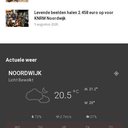
Levende beelden halen 2.458 euro op voor
KNRM Noordwijk
5 augustus 2026
Actuele weer
NOORDWIJK
Licht Bewolkt
°
21.2
°
C
20.5
°
20
72%
2.7m/s
27%
WO
DO
VR
ZA
ZO