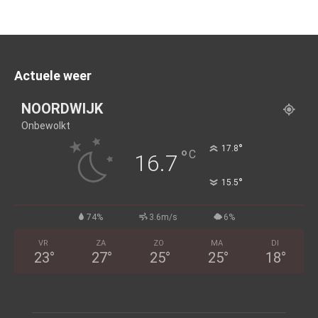
Actuele weer
NOORDWIJK
Onbewolkt
°
17.8
°
C
16.7
°
15.5
74%
3.6m/s
6%
VR
ZA
ZO
MA
DI
23
°
27
°
25
°
25
°
18
°