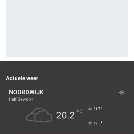
Actuele weer
NOORDWIJK
Half Bewolkt
°
21.7
°
C
20.2
°
19.5