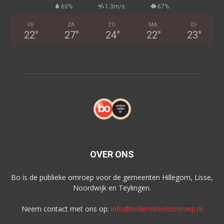
60%
1.3m/s
67%
VR
ZA
ZO
MA
DI
22
°
27
°
24
°
22
°
23
°
OVER ONS
Bo is de publieke omroep voor de gemeenten Hillegom, Lisse,
Noordwijk en Teylingen.
Neem contact met ons op:
info@bollenstreekomroep.nl