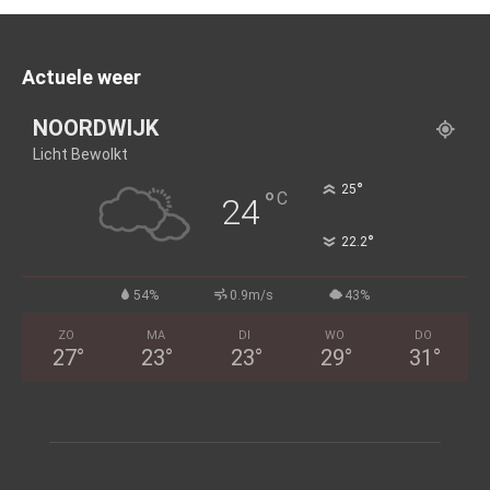
Actuele weer
NOORDWIJK
Licht Bewolkt
°
25
°
C
24
°
22.2
54%
0.9m/s
43%
ZO
MA
DI
WO
DO
27
°
23
°
23
°
29
°
31
°