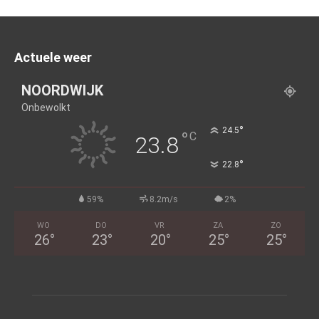
Actuele weer
NOORDWIJK
Onbewolkt
°
24.5
°
C
23.8
°
22.8
59%
8.2m/s
2%
WO
DO
VR
ZA
ZO
26
°
23
°
20
°
25
°
25
°