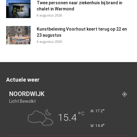
Twee personen naar ziekenhuis bij brand in
chalet in Warmond
6 augustus 2026
Kunstbeleving Voorhout keert terug op 22 en
23 augustus
6 augustus 2026
Actuele weer
NOORDWIJK
Licht Bewolkt
°
17.2
°
C
15.4
°
14.4