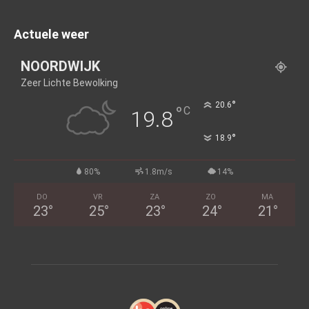
Actuele weer
NOORDWIJK
Zeer Lichte Bewolking
°
20.6
°
C
19.8
°
18.9
80%
1.8m/s
14%
DO
VR
ZA
ZO
MA
23
°
25
°
23
°
24
°
21
°