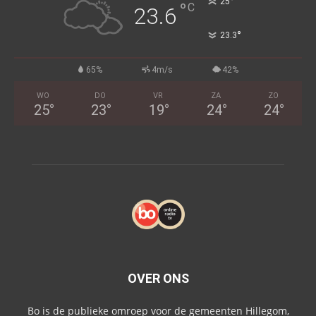
°
25
°
C
23.6
°
23.3
65%
4m/s
42%
WO
DO
VR
ZA
ZO
25
°
23
°
19
°
24
°
24
°
OVER ONS
Bo is de publieke omroep voor de gemeenten Hillegom,