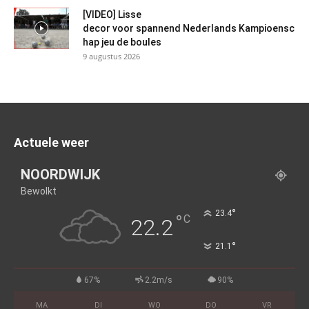
[VIDEO] Lisse
decor voor spannend Nederlands Kampioensc
hap jeu de boules
9 augustus 2026
Actuele weer
NOORDWIJK
Bewolkt
°
23.4
°
C
22.2
°
21.1
67%
2.2m/s
90%
MA
DI
WO
DO
VR