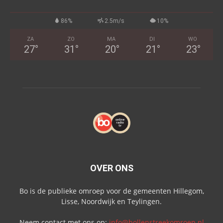
86%
2.5m/s
10%
ZA
ZO
MA
DI
WO
27
°
31
°
20
°
21
°
23
°
OVER ONS
Bo is de publieke omroep voor de gemeenten Hillegom,
Lisse, Noordwijk en Teylingen.
Neem contact met ons op:
info@bollenstreekomroep.nl