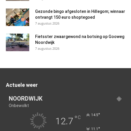
Gezonde bingo afgesloten in Hillegom; winnaar
ontvangt 150 euro shoptegoed
7 augustus 2026
Fietsster zwaargewond na botsing op Gooweg
Noordwijk
7 augustus 2026
Actuele weer
NOORDWIJK
Onbewolkt
°
14.5
°
C
12.7
°
11.1