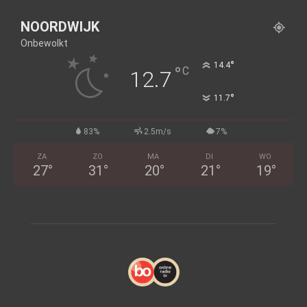
NOORDWIJK
Onbewolkt
°
14.4
°
C
12.7
°
11.7
83%
2.5m/s
7%
ZA
ZO
MA
DI
WO
27
°
31
°
20
°
21
°
19
°