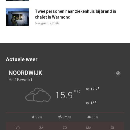
Twee personen naar ziekenhuis bij brand in
chalet in Warmond
6 augustus 2026
Actuele weer
NOORDWIJK
Half Bewolkt
°
17.2
°
C
15.9
°
15
82%
3m/s
66%
VR
ZA
ZO
MA
DI