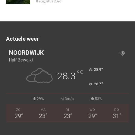
8 augustus 2026
Actuele weer
NOORDWIJK
Half Bewolkt
°
28.9
°
C
28.3
°
26.7
29%
3m/s
53%
ZO
MA
DI
WO
DO
29
°
23
°
23
°
29
°
31
°