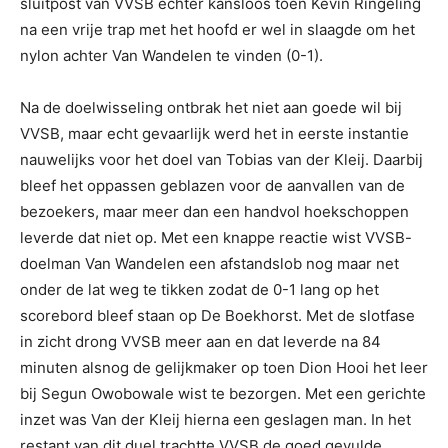
sluitpost van VVSB echter kansloos toen Kevin Ringeling
na een vrije trap met het hoofd er wel in slaagde om het
nylon achter Van Wandelen te vinden (0-1).
Na de doelwisseling ontbrak het niet aan goede wil bij
VVSB, maar echt gevaarlijk werd het in eerste instantie
nauwelijks voor het doel van Tobias van der Kleij. Daarbij
bleef het oppassen geblazen voor de aanvallen van de
bezoekers, maar meer dan een handvol hoekschoppen
leverde dat niet op. Met een knappe reactie wist VVSB-
doelman Van Wandelen een afstandslob nog maar net
onder de lat weg te tikken zodat de 0-1 lang op het
scorebord bleef staan op De Boekhorst. Met de slotfase
in zicht drong VVSB meer aan en dat leverde na 84
minuten alsnog de gelijkmaker op toen Dion Hooi het leer
bij Segun Owobowale wist te bezorgen. Met een gerichte
inzet was Van der Kleij hierna een geslagen man. In het
restant van dit duel trachtte VVSB de goed gevulde