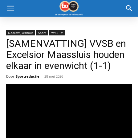
Noordwijkerhout
Sport
VVSB TV
[SAMENVATTING] VVSB en
Excelsior Maassluis houden
elkaar in evenwicht (1-1)
Door
Sportredactie
-
28 mei 2026