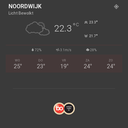
NOORDWIJK
Licht Bewolkt
°
23.3
°
C
22.3
°
21.7
72%
3.1m/s
28%
WO
DO
VR
ZA
ZO
25
°
23
°
19
°
24
°
24
°