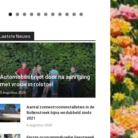
Laatste Nieuws
Automobilist rijdt door na aanrijding
met vrouw in rolstoel
5 augustus 2026
Aantal zonnestroominstallaties in de
Bollenstreek bijna verdubbeld sinds
2021
4 augustus 2026
Eerste programmaboekje Feestweek