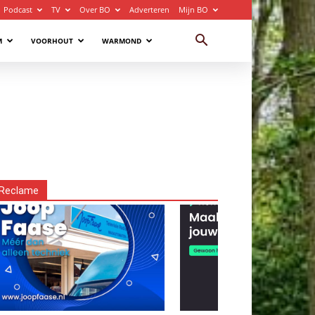
Podcast
TV
Over BO
Adverteren
Mijn BO
M
VOORHOUT
WARMOND
Reclame