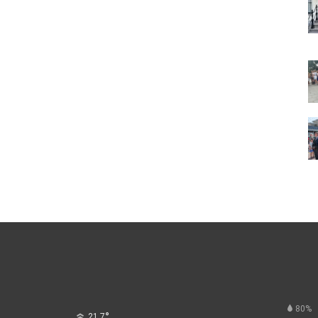
80%
°
21.7