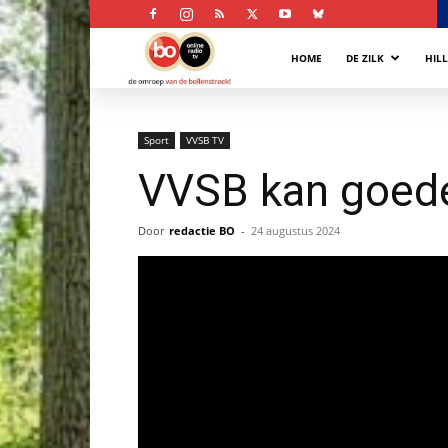
Bollenstreek
HOME
DE ZILK
HIL
Omroep
Sport
VVSB TV
VVSB kan goede 
Door
redactie BO
-
24 augustus 2024