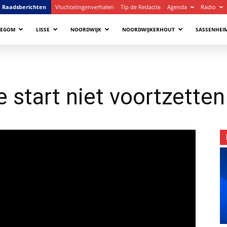
Raadsberichten
Vluchtelingenverhalen
Tip de Redactie
Agenda
Radio
LEGOM
LISSE
NOORDWIJK
NOORDWIJKERHOUT
SASSENHEI
start niet voortzetten