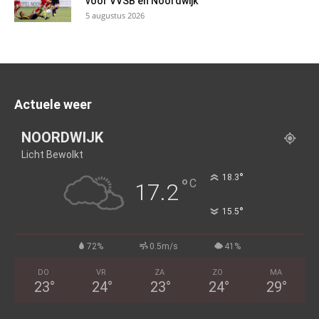
voor VVSB en Noordwijk
5 augustus 2026
Actuele weer
NOORDWIJK
Licht Bewolkt
°
18.3
°
C
17.2
°
15.5
72%
0.5m/s
41%
DO
VR
ZA
ZO
MA
23
°
24
°
23
°
24
°
29
°