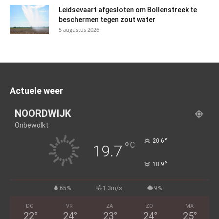
Leidsevaart afgesloten om Bollenstreek te
beschermen tegen zout water
5 augustus 2026
Actuele weer
NOORDWIJK
Onbewolkt
°
20.6
°
C
19.7
°
18.9
65%
1.3m/s
9%
DO
VR
ZA
ZO
MA
22
°
24
°
23
°
24
°
25
°