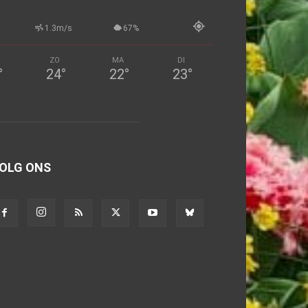
1.3m/s
67%
ZO
MA
DI
°
24
°
22
°
23
°
OLG ONS