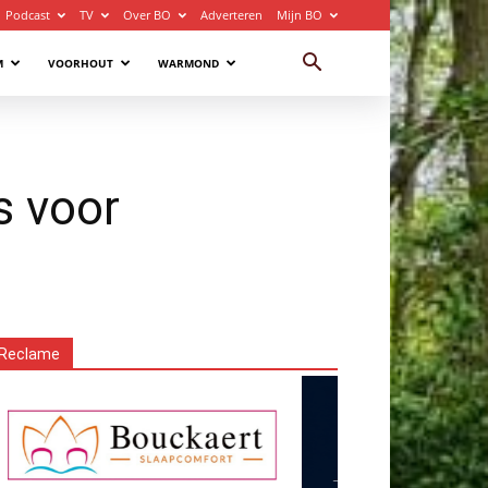
Podcast
TV
Over BO
Adverteren
Mijn BO
M
VOORHOUT
WARMOND
s voor
Reclame