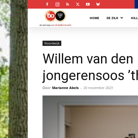
Bollenstreek
HOME
DE ZILK
HIL
Omroep
Noordwijk
Willem van den B
jongerensoos ’t
Door
Marianne Abels
-
20 november 2023