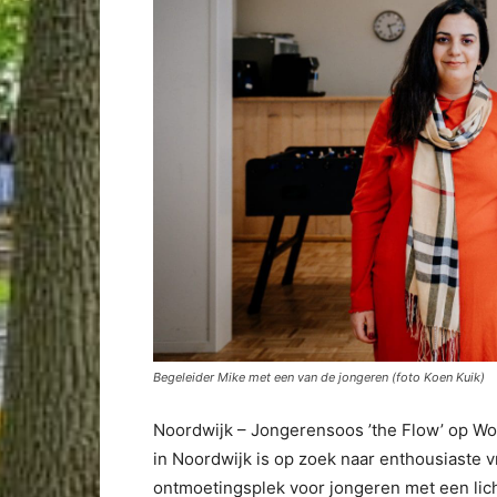
Begeleider Mike met een van de jongeren (foto Koen Kuik)
Noordwijk – Jongerensoos ’the Flow’ op Wo
in Noordwijk is op zoek naar enthousiaste vr
ontmoetingsplek voor jongeren met een lich