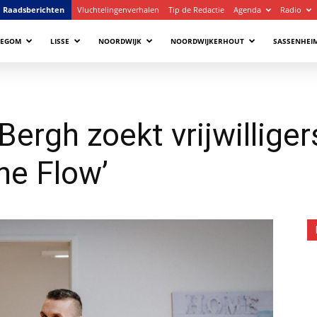
Raadsberichten
Vluchtelingenverhalen
Tip de Redactie
Agenda
Radio
LEGOM
LISSE
NOORDWIJK
NOORDWIJKERHOUT
SASSENHEI
ergh zoekt vrijwilliger
he Flow’