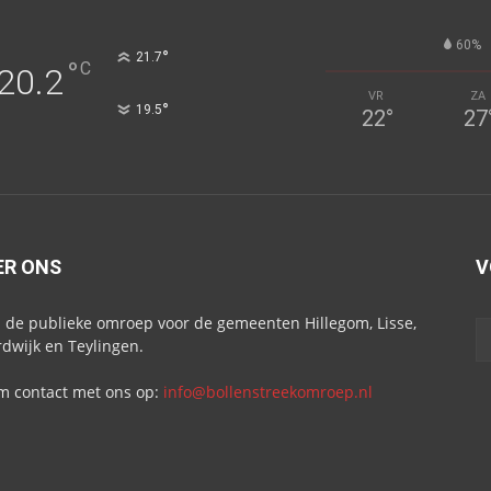
60%
°
21.7
°
C
20.2
VR
ZA
°
19.5
22
°
27
ER ONS
V
s de publieke omroep voor de gemeenten Hillegom, Lisse,
dwijk en Teylingen.
 contact met ons op:
info@bollenstreekomroep.nl