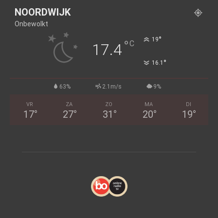
NOORDWIJK
Onbewolkt
°
19
°
C
17.4
°
16.1
63%
2.1m/s
9%
VR
ZA
ZO
MA
DI
17
°
27
°
31
°
20
°
19
°