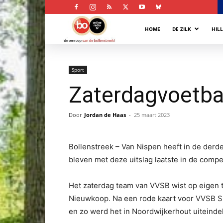
Bollenstreek
HOME
DE ZILK
HIL
Omroep
Sport
Zaterdagvoetba
Door
Jordan de Haas
-
25 maart 2023
Bollenstreek – Van Nispen heeft in de derd
bleven met deze uitslag laatste in de compe
Het zaterdag team van VVSB wist op eigen t
Nieuwkoop. Na een rode kaart voor VVSB 
en zo werd het in Noordwijkerhout uiteindel