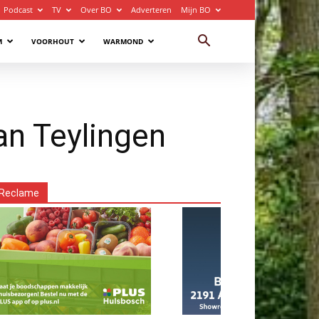
Podcast
TV
Over BO
Adverteren
Mijn BO
M
VOORHOUT
WARMOND
an Teylingen
Reclame