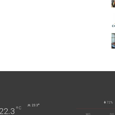
72%
°
23.3
°
C
22.3
WO
DO