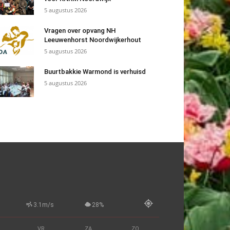
5 augustus 2026
Vragen over opvang NH
Leeuwenhorst Noordwijkerhout
5 augustus 2026
Buurtbakkie Warmond is verhuisd
5 augustus 2026
3.1m/s
28%
VR
ZA
ZO