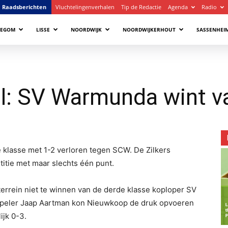
Raadsberichten
Vluchtelingenverhalen
Tip de Redactie
Agenda
Radio
LEGOM
LISSE
NOORDWIJK
NOORDWIJKERHOUT
SASSENHEI
l: SV Warmunda wint v
e klasse met 1-2 verloren tegen SCW. De Zilkers
titie met maar slechts één punt.
errein niet te winnen van de derde klasse koploper SV
Speler Jaap Aartman kon Nieuwkoop de druk opvoeren
ijk 0-3.