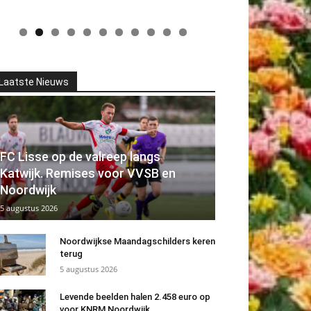
Laatste Nieuws
FC Lisse op de valreep langs
Katwijk. Remises voor VVSB en
Noordwijk
5 augustus 2026
Noordwijkse Maandagschilders keren
terug
5 augustus 2026
Levende beelden halen 2.458 euro op
voor KNRM Noordwijk