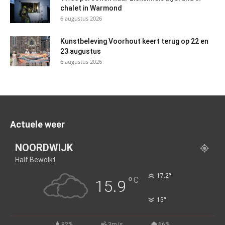
chalet in Warmond
6 augustus 2026
Kunstbeleving Voorhout keert terug op 22 en
23 augustus
6 augustus 2026
Actuele weer
NOORDWIJK
Half Bewolkt
°
17.2
°
C
15.9
°
15
82%
3m/s
66%