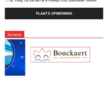
Ja, voeg mij toe aan je e-maillijst voor plaatselijk nieuws
Reclame