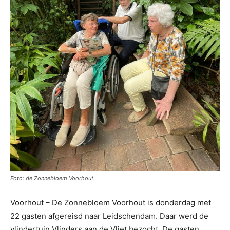
Foto: de Zonnebloem Voorhout.
Voorhout – De Zonnebloem Voorhout is donderdag met
22 gasten afgereisd naar Leidschendam. Daar werd de
vlindertuin Vlinders aan de Vliet bezocht. De gasten