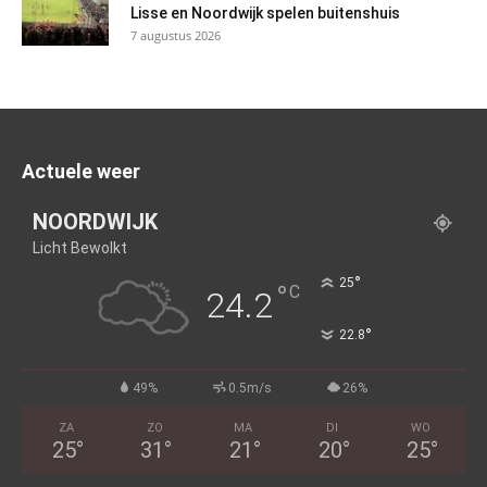
Lisse en Noordwijk spelen buitenshuis
7 augustus 2026
Actuele weer
NOORDWIJK
Licht Bewolkt
°
25
°
C
24.2
°
22.8
49%
0.5m/s
26%
ZA
ZO
MA
DI
WO
25
°
31
°
21
°
20
°
25
°