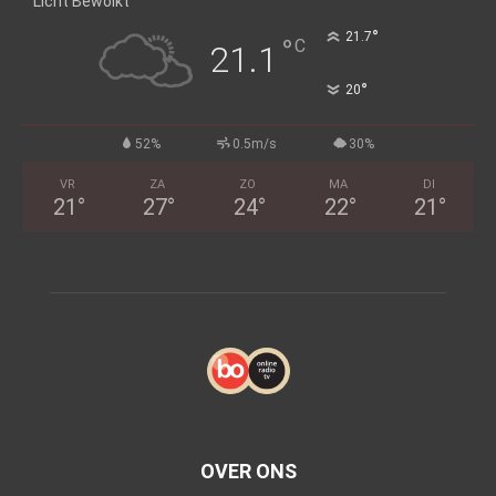
Licht Bewolkt
°
21.7
°
C
21.1
°
20
52%
0.5m/s
30%
VR
ZA
ZO
MA
DI
21
°
27
°
24
°
22
°
21
°
OVER ONS