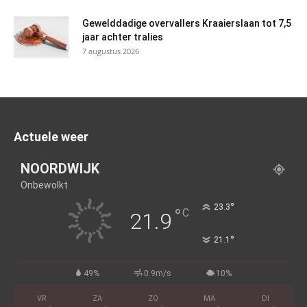
Gewelddadige overvallers Kraaierslaan tot 7,5
jaar achter tralies
7 augustus 2026
Actuele weer
NOORDWIJK
Onbewolkt
°
23.3
°
C
21.9
°
21.1
49%
0.9m/s
10%
VR
ZA
ZO
MA
DI