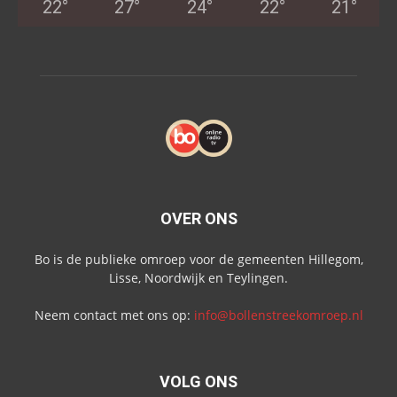
22
°
27
°
24
°
22
°
21
°
OVER ONS
Bo is de publieke omroep voor de gemeenten Hillegom,
Lisse, Noordwijk en Teylingen.
Neem contact met ons op:
info@bollenstreekomroep.nl
VOLG ONS