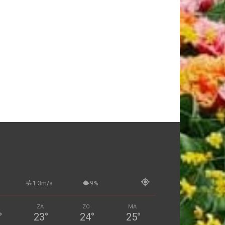
1.3m/s
9%
ZA
ZO
MA
°
23
°
24
°
25
°