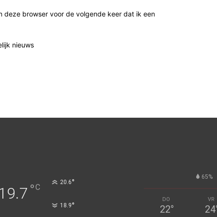
n deze browser voor de volgende keer dat ik een
elijk nieuws
65%
°
20.6
°
C
19.7
DO
VR
°
18.9
22
°
24