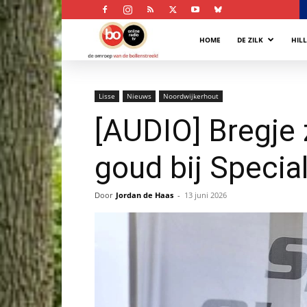
Bollenstreek
HOME
DE ZILK
HIL
Omroep
Lisse
Nieuws
Noordwijkerhout
[AUDIO] Bregje 
goud bij Specia
Door
Jordan de Haas
-
13 juni 2026