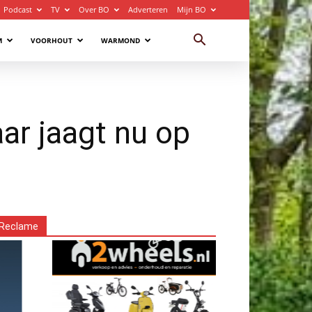
Podcast
TV
Over BO
Adverteren
Mijn BO
M
VOORHOUT
WARMOND
ar jaagt nu op
Reclame