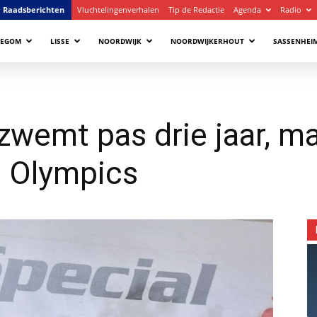
Raadsberichten
Vluchtelingenverhalen
Tip de Redactie
Agenda
Radio
LEGOM
LISSE
NOORDWIJK
NOORDWIJKERHOUT
SASSENHEI
zwemt pas drie jaar, ma
l Olympics