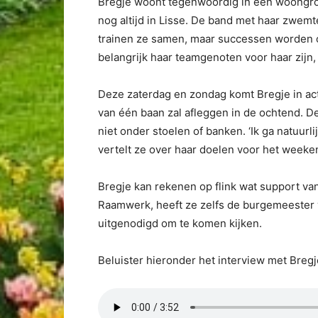
Bregje woont tegenwoordig in een woongroe
nog altijd in Lisse. De band met haar zwem
trainen ze samen, maar successen worden o
belangrijk haar teamgenoten voor haar zijn, 
Deze zaterdag en zondag komt Bregje in ac
van één baan zal afleggen in de ochtend. De
niet onder stoelen of banken. ‘Ik ga natuurli
vertelt ze over haar doelen voor het weeke
Bregje kan rekenen op flink wat support van
Raamwerk, heeft ze zelfs de burgemeester 
uitgenodigd om te komen kijken.
Beluister hieronder het interview met Bregj