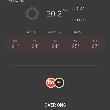
Onbewolkt
°
21.1
°
C
20.2
°
19.4
54%
1.3m/s
0%
DO
VR
ZA
ZO
MA
21
°
24
°
24
°
25
°
27
°
OVER ONS