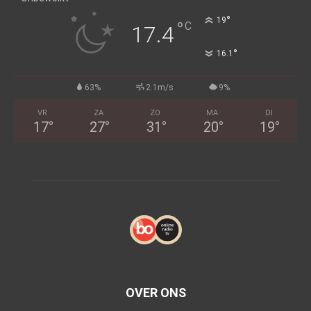
°
19
°
C
17.4
°
16.1
63%
2.1m/s
9%
VR
ZA
ZO
MA
DI
17
°
27
°
31
°
20
°
19
°
OVER ONS