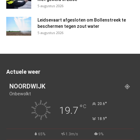
5 augustus 2026
Leidsevaart afgesloten om Bollenstreek te
beschermen tegen zout water
5 augustus 2026
Actuele weer
NOORDWIJK
Onbewolkt
°
20.6
°
C
19.7
°
18.9
65%
1.3m/s
9%