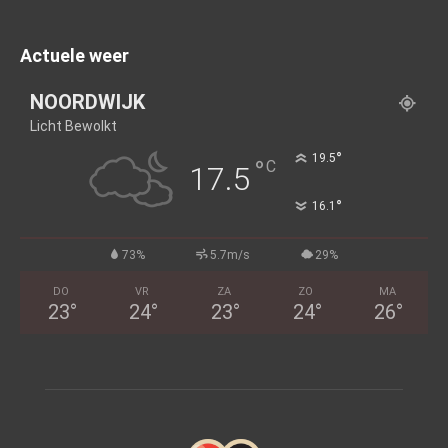
Actuele weer
NOORDWIJK
Licht Bewolkt
°
19.5
°
C
17.5
°
16.1
73%
5.7m/s
29%
DO
VR
ZA
ZO
MA
23
°
24
°
23
°
24
°
26
°